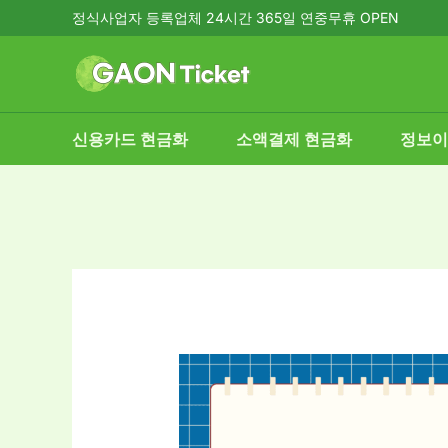
콘
정식사업자 등록업체 24시간 365일 연중무휴 OPEN
텐
츠
로
건
신용카드 현금화
소액결제 현금화
정보이
너
뛰
기