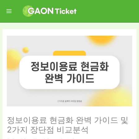
콘
텐
츠
로
건
너
뛰
기
정보이용료 현금화 완벽 가이드 및
2가지 장단점 비교분석