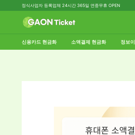
콘
정식사업자 등록업체 24시간 365일 연중무휴 OPEN
텐
츠
로
건
신용카드 현금화
소액결제 현금화
정보이
너
뛰
기