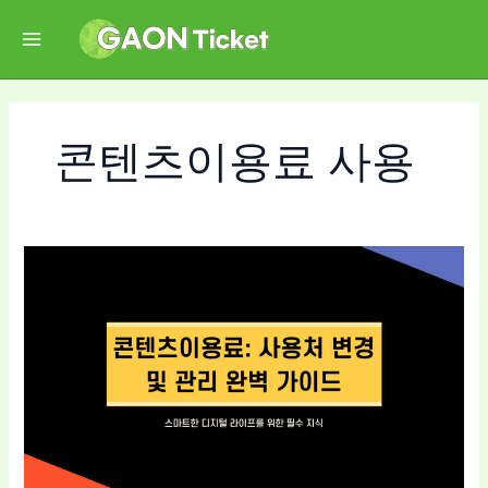
콘
텐
츠
로
건
너
콘텐츠이용료 사용
뛰
기
2025
콘
텐
츠
이
용
료
사
용
법