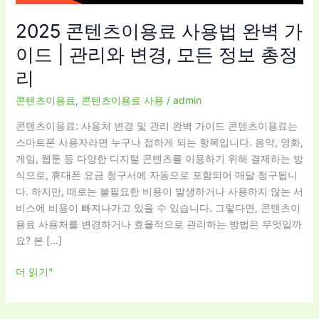
완
2025 콘텐츠이용료 사용법 완벽 가
벽
가
이드 | 관리와 변경, 모든 정보 총정
이
리
드
|
콘텐츠이용료
,
콘텐츠이용료 사용
/
admin
관
콘텐츠이용료: 사용처 변경 및 관리 완벽 가이드 콘텐츠이용료는
리
스마트폰 사용자라면 누구나 접하게 되는 항목입니다. 음악, 영화,
와
게임, 웹툰 등 다양한 디지털 콘텐츠를 이용하기 위해 결제하는 방
변
식으로, 휴대폰 요금 청구서에 자동으로 포함되어 매달 청구됩니
경,
다. 하지만, 때로는 불필요한 비용이 발생하거나 사용하지 않는 서
모
비스에 비용이 빠져나가고 있을 수 있습니다. 그렇다면, 콘텐츠이
든
용료 사용처를 변경하거나 효율적으로 관리하는 방법은 무엇일까
정
요? 본 […]
보
총
더 읽기"
정
리